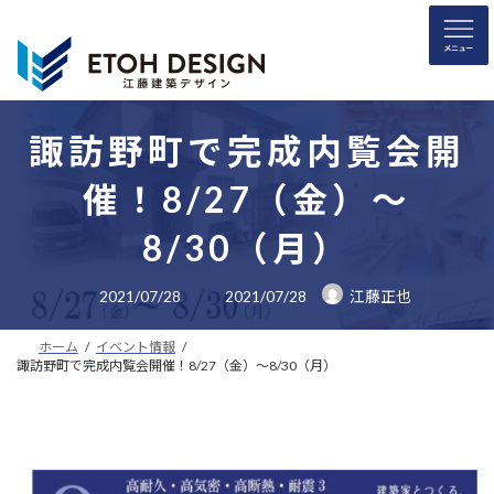
コ
ナ
ン
ビ
テ
ゲ
ン
ー
ツ
シ
へ
ョ
諏訪野町で完成内覧会開
ス
ン
催！8/27（金）～
キ
に
ッ
移
8/30（月）
プ
動
最
2021/07/28
2021/07/28
江藤正也
終
更
新
ホーム
イベント情報
日
時
諏訪野町で完成内覧会開催！8/27（金）～8/30（月）
: