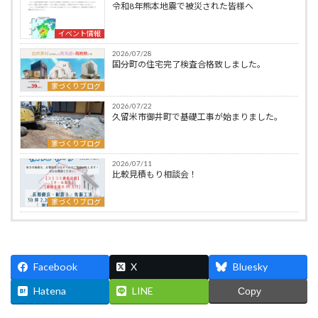
令和8年熊本地震で被災された皆様へ
イベント情報
2026/07/28
国分町の住宅完了検査合格致しました。
家づくりブログ
2026/07/22
久留米市御井町で基礎工事が始まりました。
家づくりブログ
2026/07/11
比較見積もり相談会！
家づくりブログ
Facebook
X
Bluesky
Hatena
LINE
Copy