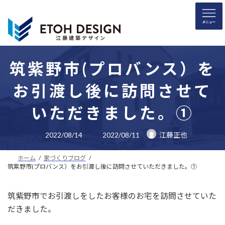
コ
ナ
ン
ビ
テ
ゲ
ン
ー
ツ
シ
へ
ョ
筑紫野市(プロバンス）を
ス
ン
お引渡し後に訪問させて
キ
に
ッ
移
いただきました。①
プ
動
最
2022/08/14
2022/08/11
江藤正也
終
更
新
ホーム
家づくりブログ
日
時
筑紫野市(プロバンス）をお引渡し後に訪問させていただきました。①
:
筑紫野市でお引渡しをしたお客様のお宅を訪問させていた
だきました。