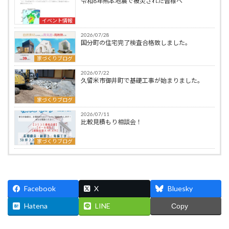
令和8年熊本地震で被災された皆様へ
イベント情報
2026/07/28
国分町の住宅完了検査合格致しました。
家づくりブログ
2026/07/22
久留米市御井町で基礎工事が始まりました。
家づくりブログ
2026/07/11
比較見積もり相談会！
家づくりブログ
Facebook
X
Bluesky
Hatena
LINE
Copy