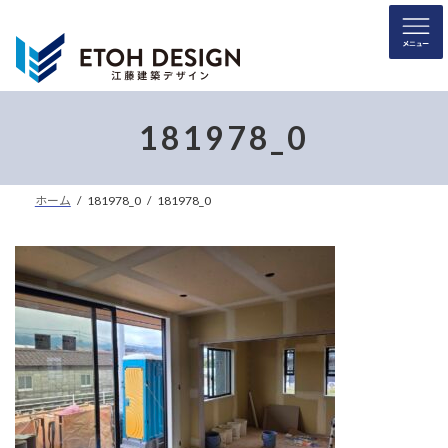
コ
ナ
ン
ビ
テ
ゲ
ン
ー
ツ
シ
へ
ョ
181978_0
ス
ン
キ
に
ッ
移
ホーム
181978_0
181978_0
プ
動