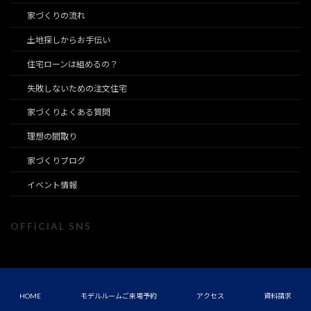
家づくりの流れ
土地探しからお手伝い
住宅ローンは組めるの？
失敗しないための注文住宅
家づくりよくある質問
理想の間取り
家づくりブログ
イベント情報
OFFICIAL SNS
ア
ア
ア
ア
ア
ア
イ
イ
イ
イ
イ
イ
コ
コ
コ
コ
コ
コ
ン
ン
ン
ン
ン
ン
リ
リ
リ
リ
リ
リ
ン
ン
ン
ン
ン
ン
ク
ク
ク
ク
ク
ク
Copyright © Eto Architecture Design. All Rights Reserved.
HOME
モデルルームご来場予約
アクセス
資料請求