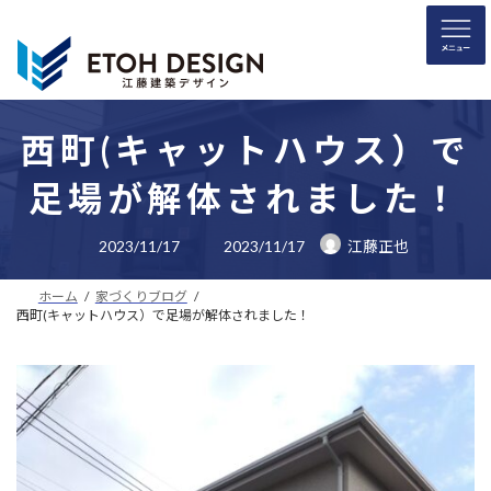
コ
ナ
ン
ビ
テ
ゲ
ン
ー
ツ
シ
へ
ョ
西町(キャットハウス）で
ス
ン
足場が解体されました！
キ
に
ッ
移
最
プ
動
2023/11/17
2023/11/17
江藤正也
終
更
新
ホーム
家づくりブログ
日
時
西町(キャットハウス）で足場が解体されました！
: