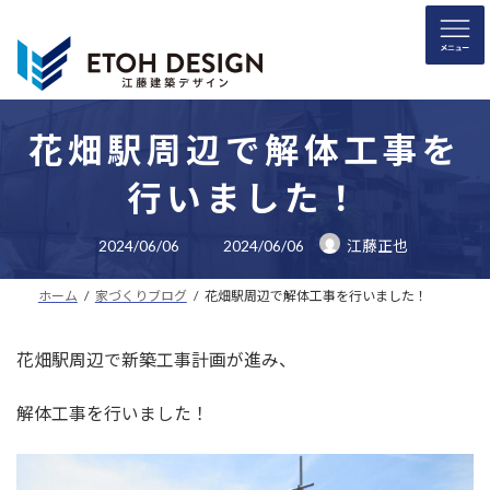
コ
ナ
ン
ビ
テ
ゲ
ン
ー
ツ
シ
へ
ョ
花畑駅周辺で解体工事を
ス
ン
行いました！
キ
に
ッ
移
最
プ
動
2024/06/06
2024/06/06
江藤正也
終
更
新
ホーム
家づくりブログ
花畑駅周辺で解体工事を行いました！
日
時
:
花畑駅周辺で新築工事計画が進み、
解体工事を行いました！