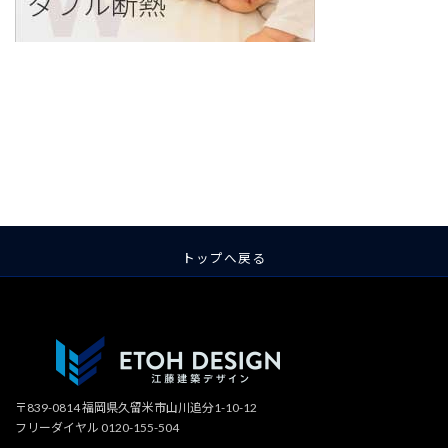
ア
ア
ア
ア
ア
ア
イ
イ
イ
イ
イ
イ
コ
コ
コ
コ
コ
コ
ン
ン
ン
ン
ン
ン
リ
リ
リ
リ
リ
リ
ン
ン
ン
ン
ン
ン
ク
ク
ク
ク
ク
ク
トップへ戻る
〒839-0814 福岡県久留米市山川追分1-10-12
フリーダイヤル 0120-155-504