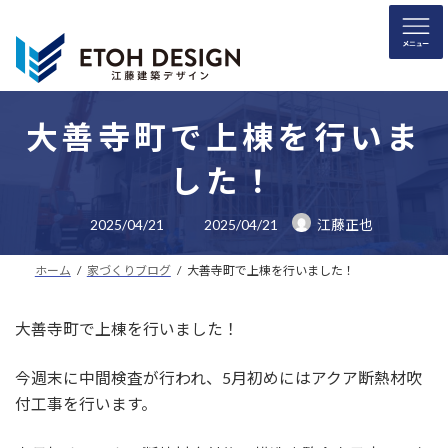
コ
ナ
ン
ビ
テ
ゲ
ン
ー
ツ
シ
へ
ョ
大善寺町で上棟を行いま
ス
ン
した！
キ
に
ッ
移
最
プ
動
2025/04/21
2025/04/21
江藤正也
終
更
新
ホーム
家づくりブログ
大善寺町で上棟を行いました！
日
時
:
大善寺町で上棟を行いました！
今週末に中間検査が行われ、5月初めにはアクア断熱材吹
付工事を行います。