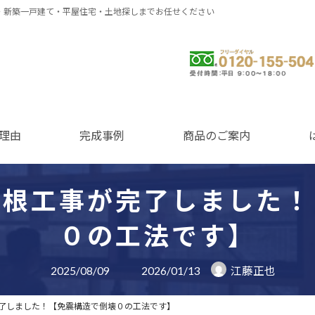
・新築一戸建て・平屋住宅・土地探しまでお任せください
0120-155-504
理由
完成事例
商品のご案内
屋根工事が完了しました！
０の工法です】
最
2025/08/09
2026/01/13
江藤正也
終
更
新
了しました！【免震構造で倒壊０の工法です】
日