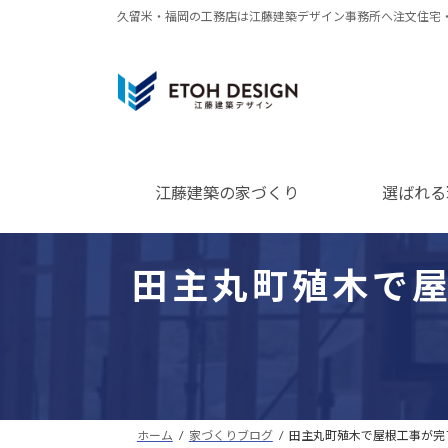
コ
ナ
久留米・福岡の工務店は江藤建築デザイン事務所へ注文住宅
ン
ビ
テ
ゲ
ン
ー
ツ
シ
へ
ョ
ス
ン
江藤建築の家づくり
選ばれる
キ
に
ッ
移
プ
動
田主丸町殖木で
ホーム
家づくりブログ
田主丸町殖木で屋根工事が完