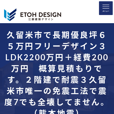
コ
ナ
ン
ビ
テ
ゲ
ン
ー
ツ
シ
へ
ョ
久留米市で長期優良坪６
ス
ン
５万円フリーデザイン３
キ
に
ッ
移
LDK2200万円＋経費200
プ
動
万円 概算見積もりで
す。２階建で耐震３久留
米市唯一の免震工法で震
度7でも全壊してません。
（熊本地震）