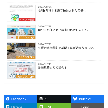
2026/08/01
令和8年熊本地震で被災された皆様へ
イベント情報
2026/07/28
国分町の住宅完了検査合格致しました。
家づくりブログ
2026/07/22
久留米市御井町で基礎工事が始まりました。
家づくりブログ
2026/07/11
比較見積もり相談会！
家づくりブログ
Facebook
X
Bluesky
Hatena
LINE
Copy