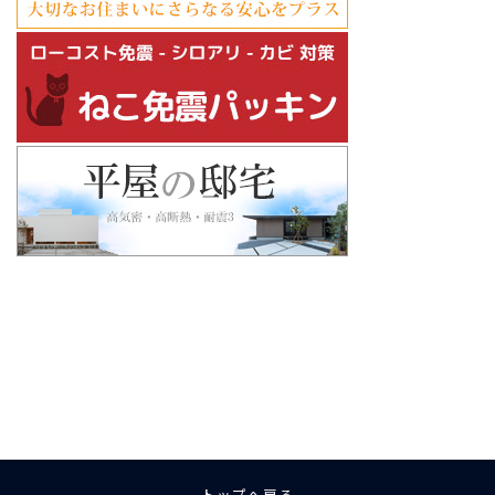
ア
ア
ア
ア
ア
ア
イ
イ
イ
イ
イ
イ
コ
コ
コ
コ
コ
コ
ン
ン
ン
ン
ン
ン
リ
リ
リ
リ
リ
リ
ン
ン
ン
ン
ン
ン
ク
ク
ク
ク
ク
ク