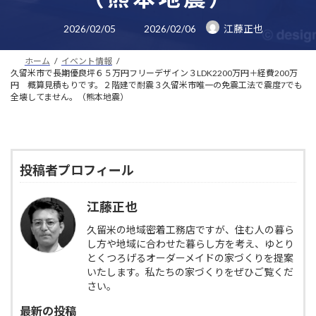
最
2026/02/05
2026/02/06
江藤正也
終
更
新
ホーム
イベント情報
日
時
久留米市で長期優良坪６５万円フリーデザイン３LDK2200万円＋経費200万
:
円 概算見積もりです。２階建で耐震３久留米市唯一の免震工法で震度7でも
全壊してません。（熊本地震）
投稿者プロフィール
江藤正也
久留米の地域密着工務店ですが、住む人の暮ら
し方や地域に合わせた暮らし方を考え、ゆとり
とくつろげるオーダーメイドの家づくりを提案
いたします。私たちの家づくりをぜひご覧くだ
さい。
最新の投稿