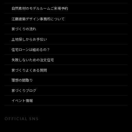
自然素材のモデルルームご来場予約
江藤建築デザイン事務所について
家づくりの流れ
土地探しからお手伝い
住宅ローンは組めるの？
失敗しないための注文住宅
家づくりよくある質問
理想の間取り
家づくりブログ
イベント情報
OFFICIAL SNS
ア
ア
ア
ア
ア
ア
イ
イ
イ
イ
イ
イ
コ
コ
コ
コ
コ
コ