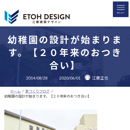
コ
ナ
ン
ビ
テ
ゲ
ン
ー
ツ
シ
へ
ョ
幼稚園の設計が始まりま
ス
ン
す。【２０年来のおつき
キ
に
ッ
移
合い】
プ
動
最
2014/08/28
2020/06/01
江藤正也
終
更
新
ホーム
家づくりブログ
日
時
幼稚園の設計が始まります。【２０年来のおつき合い】
: