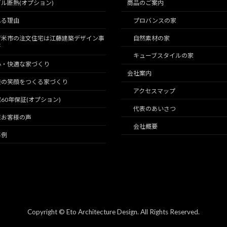
ル断熱(オプション)
商品のご案内
れる理由
プロバンスの家
留米市の注文住宅は江藤建築デザイン事
自然素材の家
所
キューブスタイルの家
心・快適な家づくり
会社案内
族の笑顔をつくる家づくり
アクセスマップ
60年保証(オプション)
代表のあいさつ
筆お客様の声
会社概要
事例
Copyright © Eto Architecture Design. All Rights Reserved.