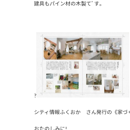
建具もパイン材の木製てﾞす｡
?
シティ情報ふくおか さん発行の《家づ
おたのしみに!