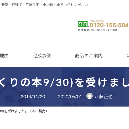
・新築一戸建て・平屋住宅・土地探しまでお任せください
0120-155-504
理由
完成事例
商品のご案内
くりの本9/30)を受けま
最
2014/11/20
2020/06/01
江藤正也
終
更
新
30)を受けました。（本日発売）
日
時
: