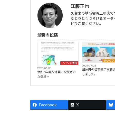
江藤正也
久留米の地域密着工務店で
ゆとりとくつろげるオーダ
ぜひご覧ください。
最新の投稿
家づくり
イベント情報
2026/07/28
2026/08/01
国分町の住宅完了検査
令和8年熊本地震で被災され
しました。
た皆様へ
Facebook
X