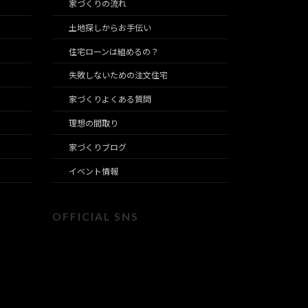
家づくりの流れ
土地探しからお手伝い
住宅ローンは組めるの？
失敗しないための注文住宅
家づくりよくある質問
理想の間取り
家づくりブログ
イベント情報
OFFICIAL SNS
ア
ア
ア
ア
ア
ア
イ
イ
イ
イ
イ
イ
コ
コ
コ
コ
コ
コ
ン
ン
ン
ン
ン
ン
リ
リ
リ
リ
リ
リ
ン
ン
ン
ン
ン
ン
ク
ク
ク
ク
ク
ク