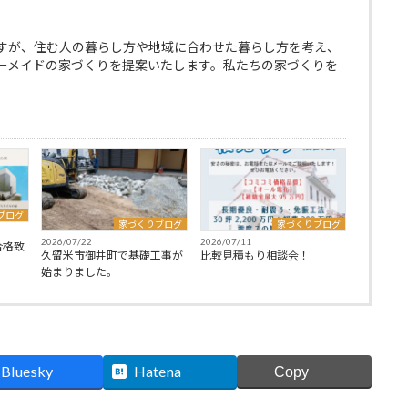
すが、住む人の暮らし方や地域に合わせた暮らし方を考え、
ーメイドの家づくりを提案いたします。私たちの家づくりを
ブログ
家づくりブログ
家づくりブログ
2026/07/22
2026/07/11
合格致
久留米市御井町で基礎工事が
比較見積もり相談会！
始まりました。
Bluesky
Hatena
Copy