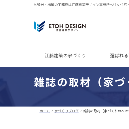
コ
ナ
久留米・福岡の工務店は江藤建築デザイン事務所へ注文住宅
ン
ビ
テ
ゲ
ン
ー
ツ
シ
へ
ョ
ス
ン
江藤建築の家づくり
選ばれる
キ
に
ッ
移
プ
動
雑誌の取材（家づ
ホーム
家づくりブログ
雑誌の取材（家づくりの本9/