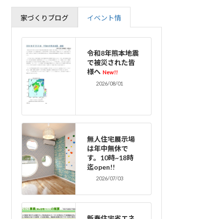
家づくりブログ
イベント情
令和8年熊本地震
で被災された皆
様へ
New!!
2026/08/01
無人住宅展示場
は年中無休で
す。10時~18時
迄open!!
2026/07/03
新春住宅省エネ