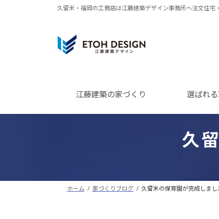
コ
ナ
久留米・福岡の工務店は江藤建築デザイン事務所へ注文住宅
ン
ビ
テ
ゲ
ン
ー
ツ
シ
へ
ョ
ス
ン
江藤建築の家づくり
選ばれる
キ
に
ッ
移
プ
動
久
ホーム
家づくりブログ
久留米の保育園が完成しまし