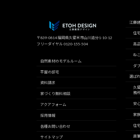
江藤
住
〒839-0814 福岡県久留米市山川追分1-10-12
フリーダイヤル 0120-155-504
高
ね
自然素材のモデルルーム
ダブ
平屋の邸宅
選ば
資料請求
久
務
家づくり無料相談
安
アクアフォーム
家
採用情報
住宅
各種お問い合わせ
直
サイトマップ