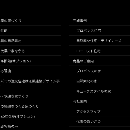
建築の家づくり
完成事例
宅性能
プロバンス住宅
品質の自然素材
自然素材住宅・デザイナーズ
こ免震で家を守る
ローコスト住宅
ル断熱(オプション)
商品のご案内
れる理由
プロバンスの家
留米市の注文住宅は江藤建築デザイン事
自然素材の家
所
キューブスタイルの家
心・快適な家づくり
会社案内
族の笑顔をつくる家づくり
アクセスマップ
60年保証(オプション)
代表のあいさつ
筆お客様の声