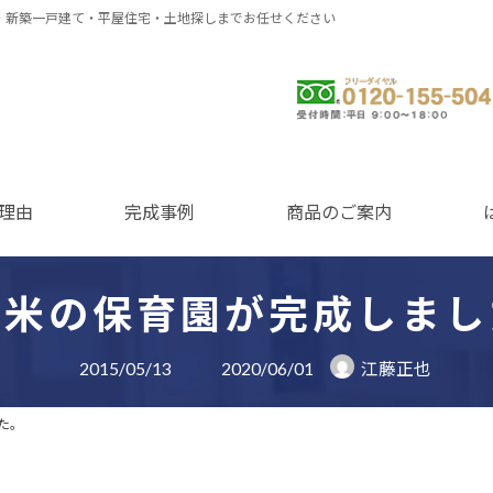
・新築一戸建て・平屋住宅・土地探しまでお任せください
0120-155-504
理由
完成事例
商品のご案内
留米の保育園が完成しまし
最
2015/05/13
2020/06/01
江藤正也
終
更
新
た。
日
時
: