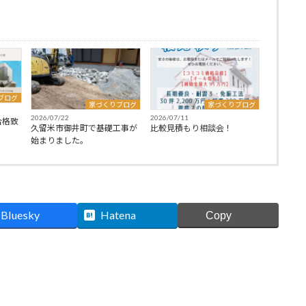
ブログ
家づくりブログ
家づくりブログ
2026/07/22
2026/07/11
合格致
久留米市御井町で基礎工事が
比較見積もり相談会！
始まりました。
Bluesky
Hatena
Copy