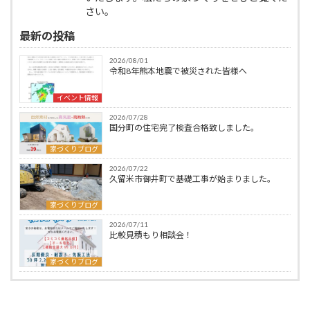
さい。
最新の投稿
2026/08/01
令和8年熊本地震で被災された皆様へ
イベント情報
2026/07/28
国分町の住宅完了検査合格致しました。
家づくりブログ
2026/07/22
久留米市御井町で基礎工事が始まりました。
家づくりブログ
2026/07/11
比較見積もり相談会！
家づくりブログ