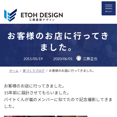
コ
ナ
ン
ビ
テ
ゲ
ン
ー
ツ
シ
へ
ョ
お客様のお店に行ってき
ス
ン
ました。
キ
に
ッ
移
最
プ
動
2015/05/19
2020/06/01
江藤正也
終
更
新
ホーム
家づくりブログ
お客様のお店に行ってきました。
日
時
:
お客様のお店に行ってきました。
15年前に設計させてもらいました。
バイトくんが嵐のメンバーに似てたので記念撮影してきま
した。