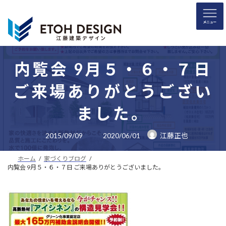
コ
ナ
ン
ビ
テ
ゲ
ン
ー
ツ
シ
へ
ョ
内覧会 9月５・６・７日
ス
ン
ご来場ありがとうござい
キ
に
ッ
移
ました。
プ
動
最
2015/09/09
2020/06/01
江藤正也
終
更
新
ホーム
家づくりブログ
日
時
内覧会 9月５・６・７日 ご来場ありがとうございました。
: