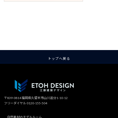
ア
ア
ア
ア
ア
ア
イ
イ
イ
イ
イ
イ
コ
コ
コ
コ
コ
コ
ン
ン
ン
ン
ン
ン
リ
リ
リ
リ
リ
リ
ン
ン
ン
ン
ン
ン
ク
ク
ク
ク
ク
ク
トップへ戻る
〒839-0814 福岡県久留米市山川追分1-10-12
フリーダイヤル 0120-155-504
自然素材のモデルルーム