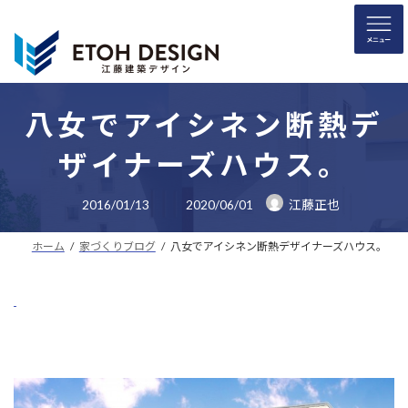
コ
ナ
ン
ビ
テ
ゲ
ン
ー
ツ
シ
へ
ョ
八女でアイシネン断熱デ
ス
ン
ザイナーズハウス。
キ
に
ッ
移
最
プ
動
2016/01/13
2020/06/01
江藤正也
終
更
新
ホーム
家づくりブログ
八女でアイシネン断熱デザイナーズハウス。
日
時
: