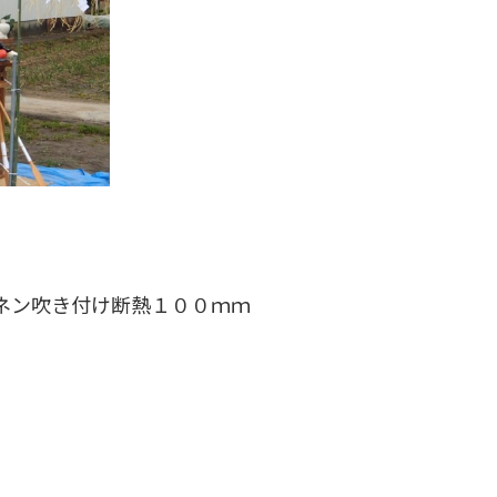
ネン吹き付け断熱１００ｍｍ