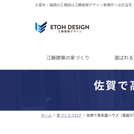
コ
ナ
久留米・福岡の工務店は江藤建築デザイン事務所へ注文住宅
ン
ビ
テ
ゲ
ン
ー
ツ
シ
へ
ョ
ス
ン
江藤建築の家づくり
選ばれる
キ
に
ッ
移
プ
動
佐賀で
ホーム
家づくりブログ
佐賀で高気密ハウス（星座が