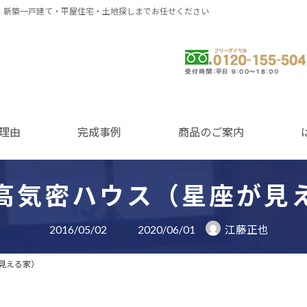
・新築一戸建て・平屋住宅・土地探しまでお任せください
0120-155-504
理由
完成事例
商品のご案内
高気密ハウス（星座が見
最
2016/05/02
2020/06/01
江藤正也
終
更
新
見える家）
日
時
: