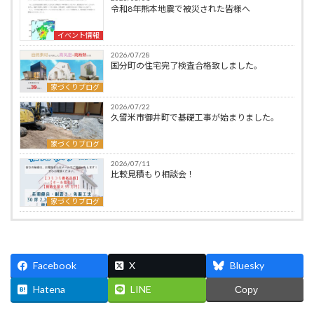
令和8年熊本地震で被災された皆様へ
イベント情報
2026/07/28
国分町の住宅完了検査合格致しました。
家づくりブログ
2026/07/22
久留米市御井町で基礎工事が始まりました。
家づくりブログ
2026/07/11
比較見積もり相談会！
家づくりブログ
Facebook
X
Bluesky
Hatena
LINE
Copy