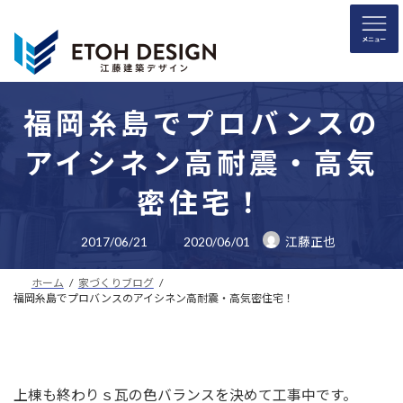
コ
ナ
ン
ビ
テ
ゲ
ン
ー
ツ
シ
へ
ョ
福岡糸島でプロバンスの
ス
ン
アイシネン高耐震・高気
キ
に
ッ
移
密住宅！
プ
動
最
2017/06/21
2020/06/01
江藤正也
終
更
新
ホーム
家づくりブログ
日
時
福岡糸島でプロバンスのアイシネン高耐震・高気密住宅！
:
上棟も終わりｓ瓦の色バランスを決めて工事中です。