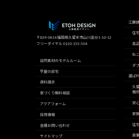
江藤
住
〒839-0814 福岡県久留米市山川追分1-10-12
フリーダイヤル 0120-155-504
高
ね
自然素材のモデルルーム
ダブ
平屋の邸宅
選ば
資料請求
久
務
家づくり無料相談
安
アクアフォーム
家
採用情報
住宅
各種お問い合わせ
直
サイトマップ