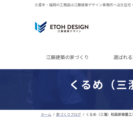
コ
ナ
久留米・福岡の工務店は江藤建築デザイン事務所へ注文住宅
ン
ビ
テ
ゲ
ン
ー
ツ
シ
へ
ョ
ス
ン
江藤建築の家づくり
選ばれる
キ
に
ッ
移
プ
動
くるめ（三
ホーム
家づくりブログ
くるめ（三潴）和風新築着工