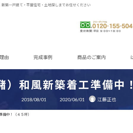
・新築一戸建て・平屋住宅・土地探しまでお任せください
0120-155-504
理由
完成事例
商品のご案内
潴）和風新築着工準備中
最
2018/08/01
2020/06/01
江藤正也
終
更
新
準備中！（４５坪）
日
時
: