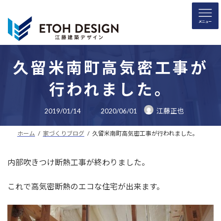
コ
ナ
ン
ビ
テ
ゲ
ン
ー
ツ
シ
へ
ョ
久留米南町高気密工事が
ス
ン
行われました。
キ
に
ッ
移
最
プ
動
2019/01/14
2020/06/01
江藤正也
終
更
新
ホーム
家づくりブログ
久留米南町高気密工事が行われました。
日
時
:
内部吹きつけ断熱工事が終わりました。
これで高気密断熱のエコな住宅が出来ます。