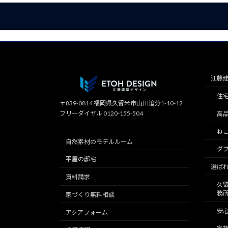
江藤
住
〒839-0814 福岡県久留米市山川追分1-10-12
フリーダイヤル 0120-155-504
高
ね
自然素材のモデルルーム
ダブ
平屋の邸宅
選ば
資料請求
久
務
家づくり無料相談
安
アクアフォーム