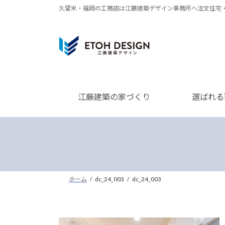
コ
ナ
久留米・福岡の工務店は江藤建築デザイン事務所へ注文住宅
ン
ビ
テ
ゲ
ン
ー
ツ
シ
へ
ョ
ス
ン
江藤建築の家づくり
選ばれる
キ
に
ッ
移
プ
動
ホーム
dc_24_003
dc_24_003