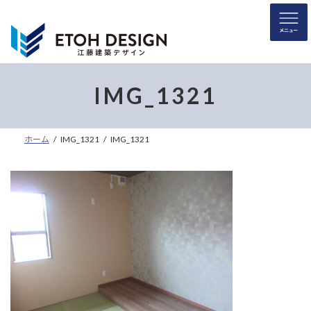
コ
ナ
ン
ビ
テ
ゲ
ン
ー
ツ
シ
へ
ョ
IMG_1321
ス
ン
キ
に
ッ
移
ホーム
IMG_1321
IMG_1321
プ
動