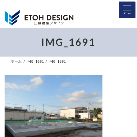
コ
ナ
ン
ビ
テ
ゲ
ン
ー
ツ
シ
へ
ョ
IMG_1691
ス
ン
キ
に
ッ
移
ホーム
IMG_1691
IMG_1691
プ
動