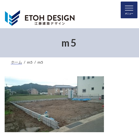
コ
ナ
ン
ビ
テ
ゲ
ン
ー
ツ
シ
へ
ョ
m5
ス
ン
キ
に
ッ
移
ホーム
m5
m5
プ
動