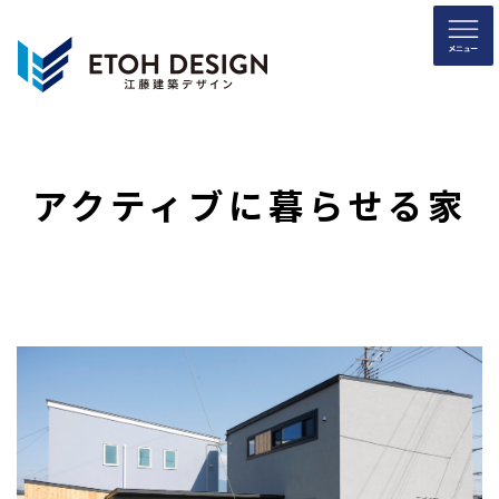
コ
ナ
ン
ビ
テ
ゲ
ン
ー
ツ
シ
へ
ョ
ス
ン
キ
に
アクティブに暮らせる家
ッ
移
プ
動