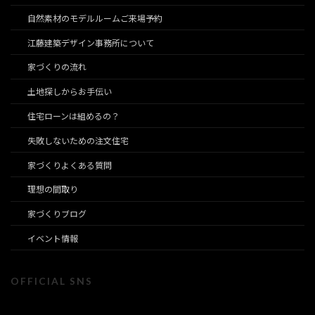
自然素材のモデルルームご来場予約
江藤建築デザイン事務所について
家づくりの流れ
土地探しからお手伝い
住宅ローンは組めるの？
失敗しないための注文住宅
家づくりよくある質問
理想の間取り
家づくりブログ
イベント情報
OFFICIAL SNS
ア
ア
ア
ア
ア
ア
イ
イ
イ
イ
イ
イ
コ
コ
コ
コ
コ
コ