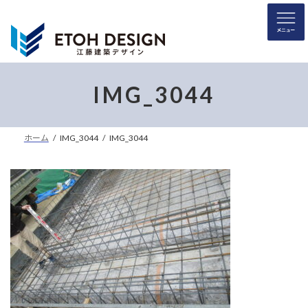
コ
ナ
ン
ビ
テ
ゲ
ン
ー
ツ
シ
へ
ョ
IMG_3044
ス
ン
キ
に
ッ
移
ホーム
IMG_3044
IMG_3044
プ
動