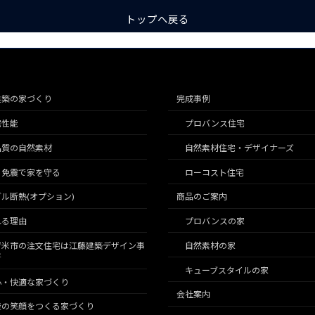
トップへ戻る
建築の家づくり
完成事例
宅性能
プロバンス住宅
品質の自然素材
自然素材住宅・デザイナーズ
こ免震で家を守る
ローコスト住宅
ル断熱(オプション)
商品のご案内
れる理由
プロバンスの家
留米市の注文住宅は江藤建築デザイン事
自然素材の家
所
キューブスタイルの家
心・快適な家づくり
会社案内
族の笑顔をつくる家づくり