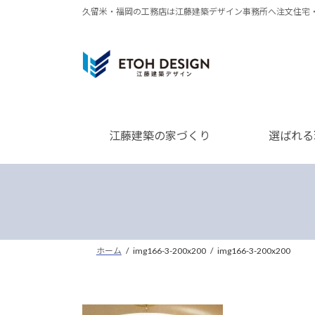
コ
ナ
久留米・福岡の工務店は江藤建築デザイン事務所へ注文住宅
ン
ビ
テ
ゲ
ン
ー
ツ
シ
へ
ョ
ス
ン
江藤建築の家づくり
選ばれる
キ
に
ッ
移
プ
動
ホーム
img166-3-200x200
img166-3-200x200