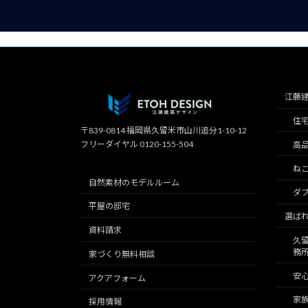
江藤
住
〒839-0814 福岡県久留米市山川追分1-10-12
フリーダイヤル 0120-155-504
高
ね
自然素材のモデルルーム
ダブ
平屋の邸宅
選ば
資料請求
久
務
家づくり無料相談
安
アクアフォーム
家
採用情報